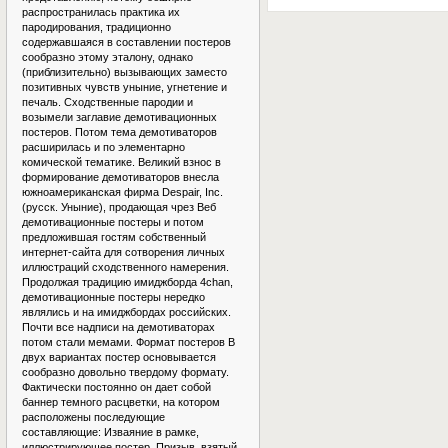
распространилась практика их
пародирования, традиционно
содержавшаяся в составлении постеров
сообразно этому эталону, однако
(приблизительно) вызывающих заместо
позитивных чувств уныние, угнетение и
печаль. Сходственные пародии и
возымели заглавие демотивационных
постеров. Потом тема демотиваторов
расширилась и по элементарно
комической тематике. Великий взнос в
формирование демотиваторов внесла
южноамериканская фирма Despair, Inc.
(русск. Уныние), продающая чрез Веб
демотивационные постеры и потом
предложившая гостям собственный
интернет-сайта для сотворения личных
иллюстраций сходственного намерения.
Продолжая традицию имиджборда 4chan,
демотивационные постеры нередко
являлись и на имиджбордах российских.
Почти все надписи на демотиваторах
потом стали мемами. Формат постеров В
двух вариантах постер основывается
сообразно довольно твердому формату.
Фактически постоянно он дает собой
баннер темного расцветки, на котором
расположены последующие
составляющие: Изваяние в рамке,
иллюстрирующее постер. Призыв, взятый