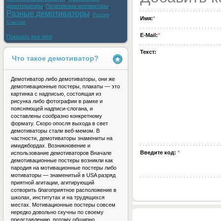
демотиваторы
,
Позитивные мотиваторы
,
Разные демотиваторы
,
,
Россия
Имя:
*
Счастье
E-Mail:
*
Показать все теги
Текст:
Что такое демотиватор?
Демотиватор либо демотиваторы, они же
демотивационные постеры, плакаты — это
картинка с надписью, состоящая из
рисунка либо фотографии в рамке и
поясняющей надписи-слогана, и
составлены сообразно конкретному
формату. Скоро опосля выхода в свет
демотиваторы стали веб-мемом. В
частности, демотиваторы знамениты на
имиджбордах. Возникновение и
Введите код:
*
использование демотиваторов Вначале
демотивационные постеры возникли как
пародия на мотивационные постеры либо
мотиваторы — знаменитый в USA разряд
приятной агитации, агитирующий
сотворить благоприятное расположение в
школах, институтах и на трудящихся
местах. Мотивационные постеры совсем
нередко довольно скучны по своему
представлению, потому обширно