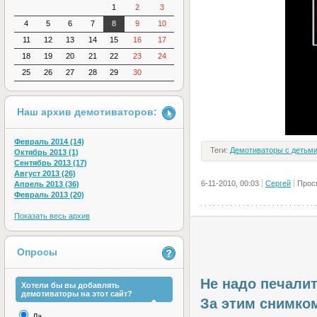
1
2
3
4
5
6
7
8
9
10
11
12
13
14
15
16
17
18
19
20
21
22
23
24
25
26
27
28
29
30
Наш архив демотиваторов:
Февраль 2014 (14)
Теги:
Демотиваторы с детьм
Октябрь 2013 (1)
Сентябрь 2013 (17)
Август 2013 (26)
6-11-2010, 00:03
Сергей
Прос
Апрель 2013 (36)
Февраль 2013 (20)
Показать весь архив
Опросы
Не надо печалит
Хотели бы вы добавлять
демотиваторы на этот сайт?
За этим снимком
Да