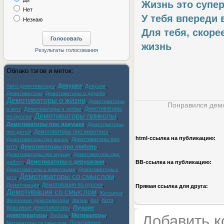
Жизнь это супер
Нет
У тебя впереди 
Незнаю
Для тебя, скоре
жизнь
Облако тэгов и меток:
,
Девушка
,
,
Авто демотиваторы
Девушки
,
,
Демотиваторы
Демотиваторы о дружбе
Демотиваторы о жизни
,
Демотиваторы
Понравился демо
,
,
Демотиваторы
о котэ
Демотиваторы о любви
Демотиваторы приколы
по русски
,
,
Демотиваторы про девушек
,
Демотиваторы
,
Демотиваторы про животных
,
про детей
html-cсылка на публикацию:
,
Демотиваторы про
Демотиваторы про жизнь
котэ
,
Демотиваторы про любовь
,
,
Демотиваторы про музыку
Демотиваторы про
,
Демотиваторы с девушками
,
работу
BB-cсылка на публикацию:
,
Демотиваторы с животными
Демотиваторы с
Демотиваторы со смыслом
,
,
котэ
,
Демотивация по русски
,
Демотивация
Прямая ссылка для друга:
Демотивация со смыслом
,
,
Женщина
,
,
,
Котэ
,
Жизненые демотиваторы
Жизнь
Кот
Красивые демотиваторы
,
Лучшие
демотиваторы
,
,
Мотиваторы
,
Любовь
Добавить 
,
Позитивные
Мотиваторы со смыслом