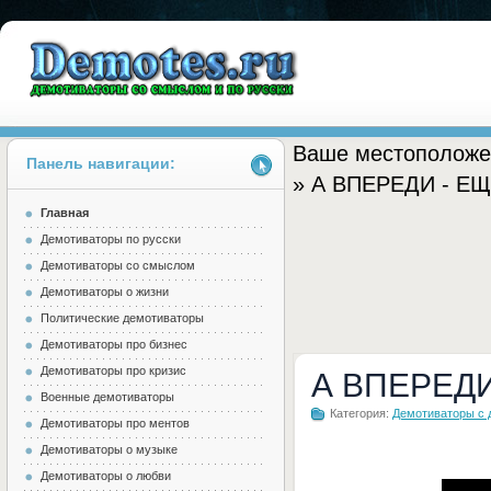
Ваше местоположе
Панель навигации:
» А ВПЕРЕДИ - Е
Главная
Demotes.ru
Демотиваторы по русски
Демотиваторы со смыслом
Демотиваторы о жизни
Политические демотиваторы
Демотиваторы про бизнес
Демотиваторы про кризис
А ВПЕРЕД
Военные демотиваторы
Категория:
Демотиваторы с 
Демотиваторы про ментов
Демотиваторы о музыке
Демотиваторы о любви