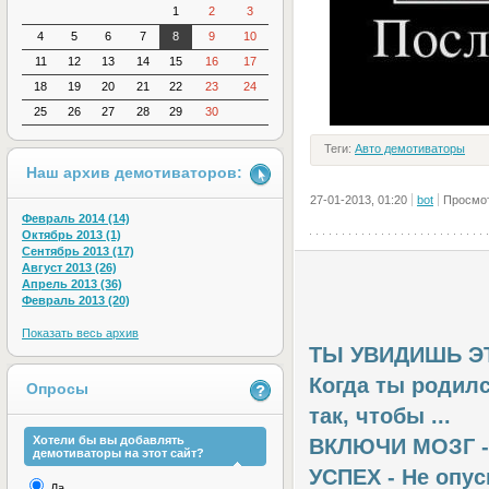
1
2
3
4
5
6
7
8
9
10
11
12
13
14
15
16
17
18
19
20
21
22
23
24
25
26
27
28
29
30
Теги:
Авто демотиваторы
Наш архив демотиваторов:
27-01-2013, 01:20
bot
Просмот
Февраль 2014 (14)
Октябрь 2013 (1)
Сентябрь 2013 (17)
Август 2013 (26)
Апрель 2013 (36)
Февраль 2013 (20)
Показать весь архив
ТЫ УВИДИШЬ ЭТО
Когда ты родилс
Опросы
так, чтобы ...
Хотели бы вы добавлять
ВКЛЮЧИ МОЗГ -
демотиваторы на этот сайт?
УСПЕХ - Не опус
Да