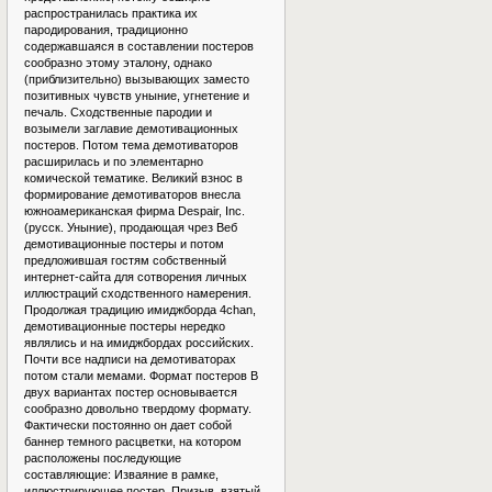
распространилась практика их
пародирования, традиционно
содержавшаяся в составлении постеров
сообразно этому эталону, однако
(приблизительно) вызывающих заместо
позитивных чувств уныние, угнетение и
печаль. Сходственные пародии и
возымели заглавие демотивационных
постеров. Потом тема демотиваторов
расширилась и по элементарно
комической тематике. Великий взнос в
формирование демотиваторов внесла
южноамериканская фирма Despair, Inc.
(русск. Уныние), продающая чрез Веб
демотивационные постеры и потом
предложившая гостям собственный
интернет-сайта для сотворения личных
иллюстраций сходственного намерения.
Продолжая традицию имиджборда 4chan,
демотивационные постеры нередко
являлись и на имиджбордах российских.
Почти все надписи на демотиваторах
потом стали мемами. Формат постеров В
двух вариантах постер основывается
сообразно довольно твердому формату.
Фактически постоянно он дает собой
баннер темного расцветки, на котором
расположены последующие
составляющие: Изваяние в рамке,
иллюстрирующее постер. Призыв, взятый