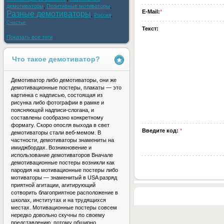
демотиваторы
,
Позитивные мотиваторы
,
E-Mail:
*
Разные демотиваторы
,
,
Россия
Счастье
Текст:
Показать все теги
Что такое демотиватор?
Демотиватор либо демотиваторы, они же
демотивационные постеры, плакаты — это
картинка с надписью, состоящая из
рисунка либо фотографии в рамке и
поясняющей надписи-слогана, и
составлены сообразно конкретному
формату. Скоро опосля выхода в свет
Введите код:
*
демотиваторы стали веб-мемом. В
частности, демотиваторы знамениты на
имиджбордах. Возникновение и
использование демотиваторов Вначале
демотивационные постеры возникли как
пародия на мотивационные постеры либо
мотиваторы — знаменитый в USA разряд
приятной агитации, агитирующий
сотворить благоприятное расположение в
школах, институтах и на трудящихся
местах. Мотивационные постеры совсем
нередко довольно скучны по своему
представлению, потому обширно