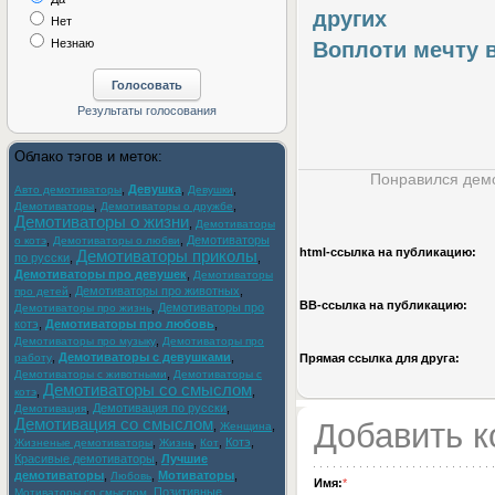
других
Нет
Незнаю
Воплоти мечту в
Облако тэгов и меток:
Понравился демо
,
Девушка
,
,
Авто демотиваторы
Девушки
,
,
Демотиваторы
Демотиваторы о дружбе
Демотиваторы о жизни
,
Демотиваторы
,
,
Демотиваторы
о котэ
Демотиваторы о любви
html-cсылка на публикацию:
Демотиваторы приколы
по русски
,
,
Демотиваторы про девушек
,
Демотиваторы
,
Демотиваторы про животных
,
про детей
BB-cсылка на публикацию:
,
Демотиваторы про
Демотиваторы про жизнь
котэ
,
Демотиваторы про любовь
,
,
Демотиваторы про музыку
Демотиваторы про
,
Демотиваторы с девушками
,
работу
Прямая ссылка для друга:
,
Демотиваторы с животными
Демотиваторы с
Демотиваторы со смыслом
,
,
котэ
,
Демотивация по русски
,
Демотивация
Демотивация со смыслом
Добавить 
,
,
Женщина
,
,
,
Котэ
,
Жизненые демотиваторы
Жизнь
Кот
Красивые демотиваторы
,
Лучшие
демотиваторы
,
,
Мотиваторы
,
Любовь
Имя:
*
,
Позитивные
Мотиваторы со смыслом