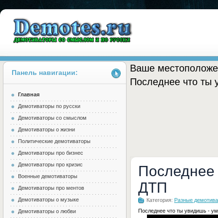
Ваше местоположе
Панель навигации:
Последнее что ты 
Главная
Demotes.ru
Демотиваторы по русски
Демотиваторы со смыслом
Демотиваторы о жизни
Политические демотиваторы
Демотиваторы про бизнес
Демотиваторы про кризис
Последнее 
Военные демотиваторы
ДТП
Демотиваторы про ментов
Демотиваторы о музыке
Категория:
Разные демотив
Последнее что ты увидишь - у
Демотиваторы о любви