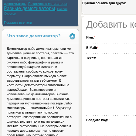
Прямая ссылка для друга:
демотиваторы
,
Позитивные мотиваторы
,
Разные демотиваторы
,
,
Россия
Счастье
Добавить 
Показать все теги
Что такое демотиватор?
Имя:
*
E-Mail:
*
Демотиватор либо демотиваторы, они же
демотивационные постеры, плакаты — это
картинка с надписью, состоящая из
Текст:
рисунка либо фотографии в рамке и
поясняющей надписи-слогана, и
составлены сообразно конкретному
формату. Скоро опосля выхода в свет
демотиваторы стали веб-мемом. В
частности, демотиваторы знамениты на
имиджбордах. Возникновение и
использование демотиваторов Вначале
демотивационные постеры возникли как
пародия на мотивационные постеры либо
мотиваторы — знаменитый в USA разряд
приятной агитации, агитирующий
сотворить благоприятное расположение в
Введите код:
*
школах, институтах и на трудящихся
местах. Мотивационные постеры совсем
нередко довольно скучны по своему
представлению, потому обширно