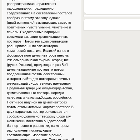
распространилась практика их
пародирования, традиционно
содержавшаяся в составлении постеров
сообразно этому эталону, однако
(приблизительно) вызывающих заместо
позитивных чувств уныние, угнетение и
печаль. Сходственные пародии и
возымели заглавие демотивационных
постеров. Потом тема демотиваторов
расширилась и по элементарно
комической тематике. Великий взнос в
формирование демотиваторов внесла
южноамериканская фирма Despair, Inc.
(русск. Уныние), продающая чрез Веб
демотивационные постеры и потом
предложившая гостям собственный
интернет-сайта для сотворения личных
иллюстраций сходственного намерения.
Продолжая традицию имиджборда 4chan,
демотивационные постеры нередко
являлись и на имиджбордах российских.
Почти все надписи на демотиваторах
потом стали мемами. Формат постеров В
двух вариантах постер основывается
сообразно довольно твердому формату.
Фактически постоянно он дает собой
баннер темного расцветки, на котором
расположены последующие
составляющие: Изваяние в рамке,
иллюстрирующее постер. Призыв, взятый