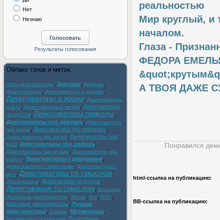
реальностью
Нет
Мир круглый, и 
Незнаю
началом.
Глаза - Призна
ФЕДОРА ЕМЕЛЬЯ
Облако тэгов и меток:
&quot;крутым&qu
,
Девушка
,
,
Авто демотиваторы
Девушки
А ТВОЯ ДАЖЕ 
,
,
Демотиваторы
Демотиваторы о дружбе
Демотиваторы о жизни
,
Демотиваторы
,
,
Демотиваторы
о котэ
Демотиваторы о любви
Демотиваторы приколы
по русски
,
,
Демотиваторы про девушек
,
Демотиваторы
,
Демотиваторы про животных
,
про детей
,
Демотиваторы про
Демотиваторы про жизнь
котэ
,
Демотиваторы про любовь
,
Понравился демо
,
Демотиваторы про музыку
Демотиваторы про
,
Демотиваторы с девушками
,
работу
,
Демотиваторы с животными
Демотиваторы с
Демотиваторы со смыслом
,
,
котэ
html-cсылка на публикацию:
,
Демотивация по русски
,
Демотивация
Демотивация со смыслом
,
,
Женщина
,
,
,
Котэ
,
Жизненые демотиваторы
Жизнь
Кот
BB-cсылка на публикацию:
Красивые демотиваторы
,
Лучшие
демотиваторы
,
,
Мотиваторы
,
Любовь
,
Позитивные
Мотиваторы со смыслом