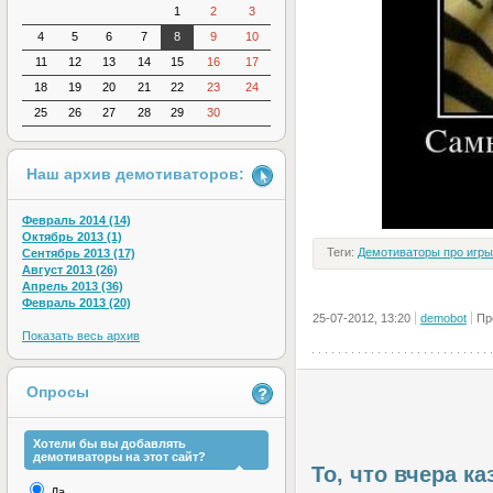
1
2
3
4
5
6
7
8
9
10
11
12
13
14
15
16
17
18
19
20
21
22
23
24
25
26
27
28
29
30
Наш архив демотиваторов:
Февраль 2014 (14)
Октябрь 2013 (1)
Теги:
Демотиваторы про игры
Сентябрь 2013 (17)
Август 2013 (26)
Апрель 2013 (36)
Февраль 2013 (20)
25-07-2012, 13:20
demobot
Пр
Показать весь архив
Опросы
Хотели бы вы добавлять
демотиваторы на этот сайт?
То, что вчера к
Да