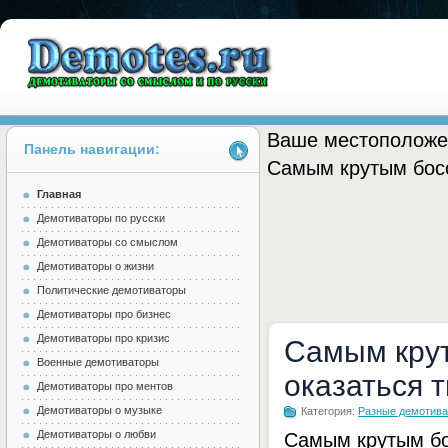
Ваше местоположе
Панель навигации:
Самым крутым босс
Главная
Demotes.ru
Демотиваторы по русски
Демотиваторы со смыслом
Демотиваторы о жизни
Политические демотиваторы
Демотиваторы про бизнес
Демотиваторы про кризис
Самым крут
Военные демотиваторы
оказаться 
Демотиваторы про ментов
Демотиваторы о музыке
Категория:
Разные демотив
Демотиваторы о любви
Самым крутым бо