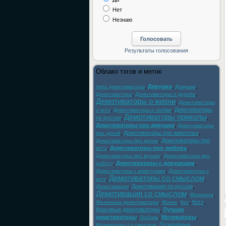
Нет
Незнаю
Облако тэгов и меток:
,
Девушка
,
,
Авто демотиваторы
Девушки
,
,
Демотиваторы
Демотиваторы о дружбе
Демотиваторы о жизни
,
Демотиваторы
,
,
Демотиваторы
о котэ
Демотиваторы о любви
Демотиваторы приколы
по русски
,
,
Демотиваторы про девушек
,
Демотиваторы
,
Демотиваторы про животных
,
про детей
,
Демотиваторы про
Демотиваторы про жизнь
котэ
,
Демотиваторы про любовь
,
,
Демотиваторы про музыку
Демотиваторы про
,
Демотиваторы с девушками
,
работу
,
Демотиваторы с животными
Демотиваторы с
Демотиваторы со смыслом
,
,
котэ
,
Демотивация по русски
,
Демотивация
Демотивация со смыслом
,
,
Женщина
,
,
,
Котэ
,
Жизненые демотиваторы
Жизнь
Кот
Красивые демотиваторы
,
Лучшие
демотиваторы
,
,
Мотиваторы
,
Любовь
,
Позитивные
Мотиваторы со смыслом