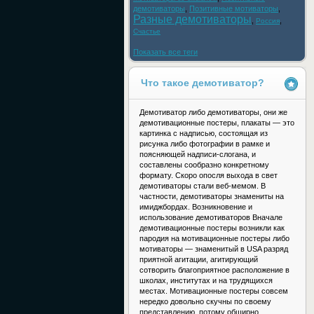
демотиваторы
,
Позитивные мотиваторы
,
Разные демотиваторы
,
,
Россия
Счастье
Показать все теги
Что такое демотиватор?
Демотиватор либо демотиваторы, они же
демотивационные постеры, плакаты — это
картинка с надписью, состоящая из
рисунка либо фотографии в рамке и
поясняющей надписи-слогана, и
составлены сообразно конкретному
формату. Скоро опосля выхода в свет
демотиваторы стали веб-мемом. В
частности, демотиваторы знамениты на
имиджбордах. Возникновение и
использование демотиваторов Вначале
демотивационные постеры возникли как
пародия на мотивационные постеры либо
мотиваторы — знаменитый в USA разряд
приятной агитации, агитирующий
сотворить благоприятное расположение в
школах, институтах и на трудящихся
местах. Мотивационные постеры совсем
нередко довольно скучны по своему
представлению, потому обширно