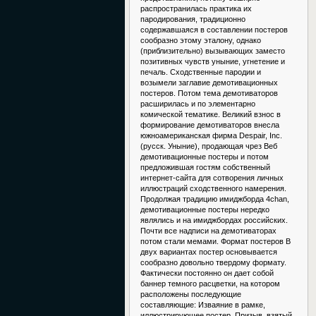
распространилась практика их
пародирования, традиционно
содержавшаяся в составлении постеров
сообразно этому эталону, однако
(приблизительно) вызывающих заместо
позитивных чувств уныние, угнетение и
печаль. Сходственные пародии и
возымели заглавие демотивационных
постеров. Потом тема демотиваторов
расширилась и по элементарно
комической тематике. Великий взнос в
формирование демотиваторов внесла
южноамериканская фирма Despair, Inc.
(русск. Уныние), продающая чрез Веб
демотивационные постеры и потом
предложившая гостям собственный
интернет-сайта для сотворения личных
иллюстраций сходственного намерения.
Продолжая традицию имиджборда 4chan,
демотивационные постеры нередко
являлись и на имиджбордах российских.
Почти все надписи на демотиваторах
потом стали мемами. Формат постеров В
двух вариантах постер основывается
сообразно довольно твердому формату.
Фактически постоянно он дает собой
баннер темного расцветки, на котором
расположены последующие
составляющие: Изваяние в рамке,
иллюстрирующее постер. Призыв, взятый