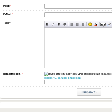
Имя:
*
E-Mail:
*
Текст:
Введите код:
*
обновить, если не виден код