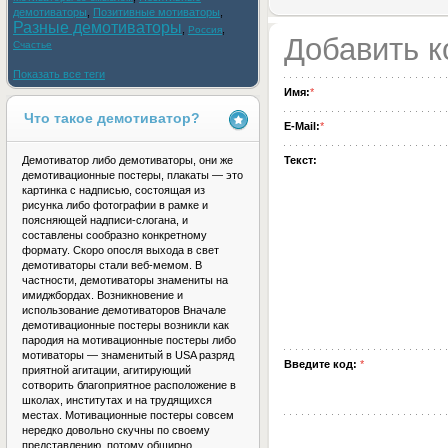
демотиваторы
,
Позитивные мотиваторы
,
Разные демотиваторы
,
,
Россия
Добавить 
Счастье
Показать все теги
Имя:
*
Что такое демотиватор?
E-Mail:
*
Демотиватор либо демотиваторы, они же
Текст:
демотивационные постеры, плакаты — это
картинка с надписью, состоящая из
рисунка либо фотографии в рамке и
поясняющей надписи-слогана, и
составлены сообразно конкретному
формату. Скоро опосля выхода в свет
демотиваторы стали веб-мемом. В
частности, демотиваторы знамениты на
имиджбордах. Возникновение и
использование демотиваторов Вначале
демотивационные постеры возникли как
пародия на мотивационные постеры либо
мотиваторы — знаменитый в USA разряд
Введите код:
*
приятной агитации, агитирующий
сотворить благоприятное расположение в
школах, институтах и на трудящихся
местах. Мотивационные постеры совсем
нередко довольно скучны по своему
представлению, потому обширно