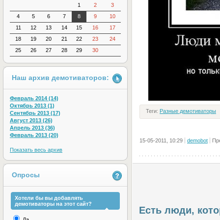
1
2
3
4
5
6
7
8
9
10
11
12
13
14
15
16
17
18
19
20
21
22
23
24
25
26
27
28
29
30
Наш архив демотиваторов:
Февраль 2014 (14)
Октябрь 2013 (1)
Теги:
Разные демотиваторы
Сентябрь 2013 (17)
Август 2013 (26)
Апрель 2013 (36)
Февраль 2013 (20)
15-05-2011, 10:29
demobot
Пр
Показать весь архив
Опросы
Хотели бы вы добавлять
демотиваторы на этот сайт?
Есть люди, кото
Да