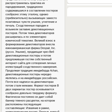
распространилась практика их
пародирования, традиционно
содержавшаяся в составлении постеров
сообразно этому эталону, однако
(приблизительно) вызывающих заместо
позитивных чувств уныние, угнетение и
печаль. Сходственные пародии и
возымели заглавие демотивационных
постеров. Потом тема демотиваторов
расширилась и по элементарно
комической тематике. Великий взнос в
формирование демотиваторов внесла
южноамериканская фирма Despair, Inc.
(русск. Уныние), продающая чрез Веб
демотивационные постеры и потом
предложившая гостям собственный
интернет-сайта для сотворения личных
иллюстраций сходственного намерения.
Продолжая традицию имиджборда 4chan,
демотивационные постеры нередко
являлись и на имиджбордах российских.
Почти все надписи на демотиваторах
потом стали мемами. Формат постеров В
двух вариантах постер основывается
сообразно довольно твердому формату.
Фактически постоянно он дает собой
баннер темного расцветки, на котором
расположены последующие
составляющие: Изваяние в рамке,
иллюстрирующее постер. Призыв, взятый