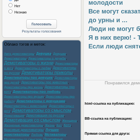
молодости
Нет
Все могут сказа
Незнаю
до урны и ...
Люди не могут 
Я в них верю! -
Облако тэгов и меток:
Eсли люди снят
,
Девушка
,
,
Авто демотиваторы
Девушки
,
,
Демотиваторы
Демотиваторы о дружбе
Демотиваторы о жизни
,
Демотиваторы
,
,
Демотиваторы
о котэ
Демотиваторы о любви
Демотиваторы приколы
по русски
,
,
Демотиваторы про девушек
,
Демотиваторы
,
Демотиваторы про животных
,
Понравился демо
про детей
,
Демотиваторы про
Демотиваторы про жизнь
котэ
,
Демотиваторы про любовь
,
,
Демотиваторы про музыку
Демотиваторы про
,
Демотиваторы с девушками
,
работу
html-cсылка на публикацию:
,
Демотиваторы с животными
Демотиваторы с
Демотиваторы со смыслом
,
,
котэ
,
Демотивация по русски
,
Демотивация
BB-cсылка на публикацию:
Демотивация со смыслом
,
,
Женщина
,
,
,
Котэ
,
Жизненые демотиваторы
Жизнь
Кот
Красивые демотиваторы
,
Лучшие
Прямая ссылка для друга:
демотиваторы
,
,
Мотиваторы
,
Любовь
,
Позитивные
Мотиваторы со смыслом