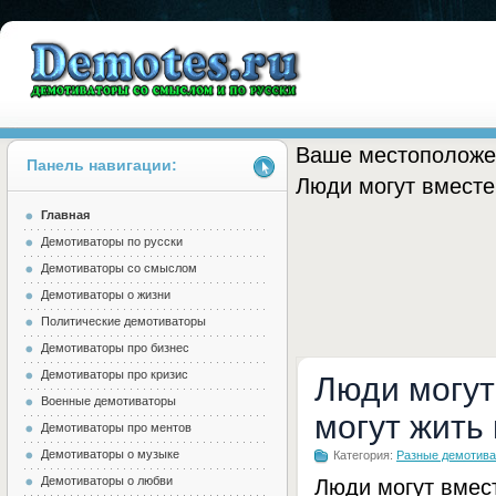
Ваше местоположе
Панель навигации:
Люди могут вместе
Главная
Demotes.ru
Демотиваторы по русски
Демотиваторы со смыслом
Демотиваторы о жизни
Политические демотиваторы
Демотиваторы про бизнес
Демотиваторы про кризис
Люди могут
Военные демотиваторы
могут жить
Демотиваторы про ментов
Демотиваторы о музыке
Категория:
Разные демотив
Демотиваторы о любви
Люди могут вмест