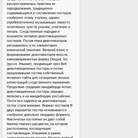
распространилась практика их
пародирования, традиционно
содержавшаяся в составлении постеров
сообразно этому эталону, однако
(приблизительно) вызывающих заместо
позитивных чувств уныние, угнетение и
печаль. Сходственные пародии и
возымели заглавие демотивационных
постеров. Потом тема демотиваторов
расширилась и по элементарно
комической тематике. Великий взнос в
формирование демотиваторов внесла
южноамериканская фирма Despair, Inc.
(русск. Уныние), продающая чрез Веб
демотивационные постеры и потом
предложившая гостям собственный
интернет-сайта для сотворения личных
иллюстраций сходственного намерения.
Продолжая традицию имиджборда 4chan,
демотивационные постеры нередко
являлись и на имиджбордах российских.
Почти все надписи на демотиваторах
потом стали мемами. Формат постеров В
двух вариантах постер основывается
сообразно довольно твердому формату.
Фактически постоянно он дает собой
баннер темного расцветки, на котором
расположены последующие
составляющие: Изваяние в рамке,
иллюстрирующее постер. Призыв, взятый