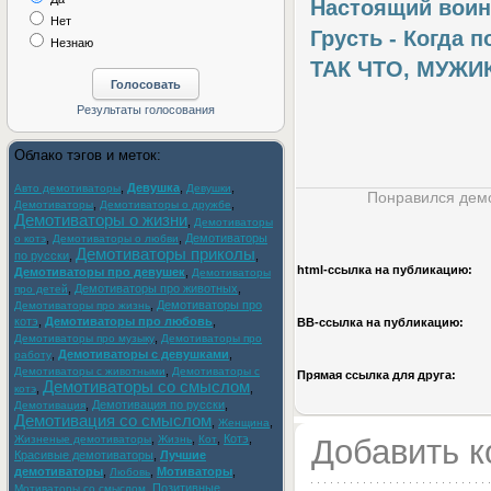
Настоящий воин 
Нет
Грусть - Когда 
Незнаю
ТАК ЧТО, МУЖИКИ
Облако тэгов и меток:
,
Девушка
,
,
Авто демотиваторы
Девушки
Понравился демо
,
,
Демотиваторы
Демотиваторы о дружбе
Демотиваторы о жизни
,
Демотиваторы
,
,
Демотиваторы
о котэ
Демотиваторы о любви
Демотиваторы приколы
по русски
,
,
html-cсылка на публикацию:
Демотиваторы про девушек
,
Демотиваторы
,
Демотиваторы про животных
,
про детей
,
Демотиваторы про
Демотиваторы про жизнь
котэ
,
Демотиваторы про любовь
,
BB-cсылка на публикацию:
,
Демотиваторы про музыку
Демотиваторы про
,
Демотиваторы с девушками
,
работу
,
Демотиваторы с животными
Демотиваторы с
Прямая ссылка для друга:
Демотиваторы со смыслом
,
,
котэ
,
Демотивация по русски
,
Демотивация
Демотивация со смыслом
,
,
Женщина
,
,
,
Котэ
,
Жизненые демотиваторы
Жизнь
Кот
Добавить 
Красивые демотиваторы
,
Лучшие
демотиваторы
,
,
Мотиваторы
,
Любовь
,
Позитивные
Мотиваторы со смыслом