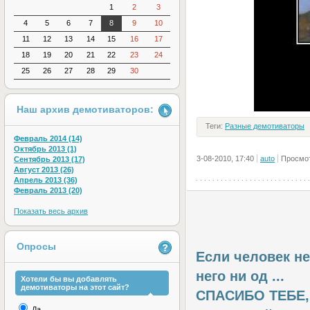
1
2
3
4
5
6
7
8
9
10
11
12
13
14
15
16
17
18
19
20
21
22
23
24
25
26
27
28
29
30
Наш архив демотиваторов:
Теги:
Разные демотиваторы
Февраль 2014 (14)
Октябрь 2013 (1)
3-08-2010, 17:40
auto
Просмот
Сентябрь 2013 (17)
Август 2013 (26)
Апрель 2013 (36)
Февраль 2013 (20)
Показать весь архив
Опросы
Если человек не
него ни од ...
Хотели бы вы добавлять
демотиваторы на этот сайт?
СПАСИБО ТЕБЕ,
Да