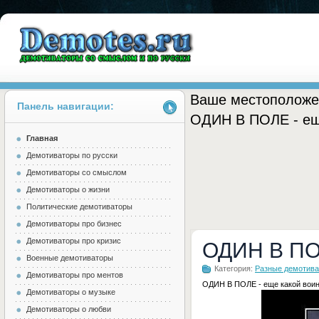
Ваше местоположе
Панель навигации:
ОДИН В ПОЛЕ - ещ
Главная
Demotes.ru
Демотиваторы по русски
Демотиваторы со смыслом
Демотиваторы о жизни
Политические демотиваторы
Демотиваторы про бизнес
Демотиваторы про кризис
ОДИН В ПОЛ
Военные демотиваторы
Категория:
Разные демотив
Демотиваторы про ментов
ОДИН В ПОЛЕ - еще какой вои
Демотиваторы о музыке
Демотиваторы о любви