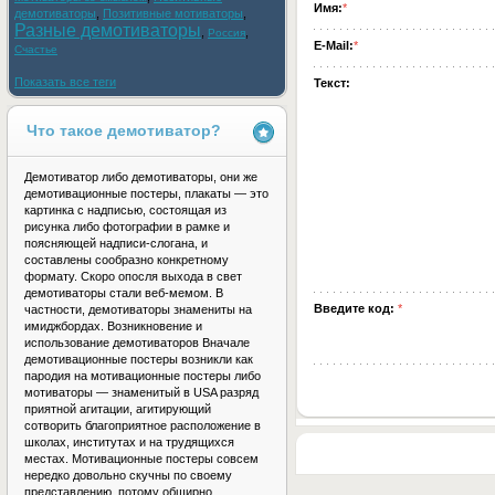
Имя:
*
демотиваторы
,
Позитивные мотиваторы
,
Разные демотиваторы
,
,
Россия
E-Mail:
*
Счастье
Показать все теги
Текст:
Что такое демотиватор?
Демотиватор либо демотиваторы, они же
демотивационные постеры, плакаты — это
картинка с надписью, состоящая из
рисунка либо фотографии в рамке и
поясняющей надписи-слогана, и
составлены сообразно конкретному
формату. Скоро опосля выхода в свет
демотиваторы стали веб-мемом. В
Введите код:
*
частности, демотиваторы знамениты на
имиджбордах. Возникновение и
использование демотиваторов Вначале
демотивационные постеры возникли как
пародия на мотивационные постеры либо
мотиваторы — знаменитый в USA разряд
приятной агитации, агитирующий
сотворить благоприятное расположение в
школах, институтах и на трудящихся
местах. Мотивационные постеры совсем
нередко довольно скучны по своему
представлению, потому обширно