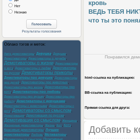
кровь
Нет
ВЕДЬ ТЕБЯ НИК
Незнаю
что ты это понял 
Облако тэгов и меток:
,
Девушка
,
,
Авто демотиваторы
Девушки
Понравился демо
,
,
Демотиваторы
Демотиваторы о дружбе
Демотиваторы о жизни
,
Демотиваторы
,
,
Демотиваторы
о котэ
Демотиваторы о любви
Демотиваторы приколы
по русски
,
,
Демотиваторы про девушек
,
html-cсылка на публикацию:
Демотиваторы
,
Демотиваторы про животных
,
про детей
,
Демотиваторы про
Демотиваторы про жизнь
котэ
,
Демотиваторы про любовь
,
BB-cсылка на публикацию:
,
Демотиваторы про музыку
Демотиваторы про
,
Демотиваторы с девушками
,
работу
,
Демотиваторы с животными
Демотиваторы с
Прямая ссылка для друга:
Демотиваторы со смыслом
,
,
котэ
,
Демотивация по русски
,
Демотивация
Демотивация со смыслом
,
,
Женщина
,
,
,
Котэ
,
Жизненые демотиваторы
Жизнь
Кот
Добавить 
Красивые демотиваторы
,
Лучшие
демотиваторы
,
,
Мотиваторы
,
Любовь
,
Позитивные
Мотиваторы со смыслом