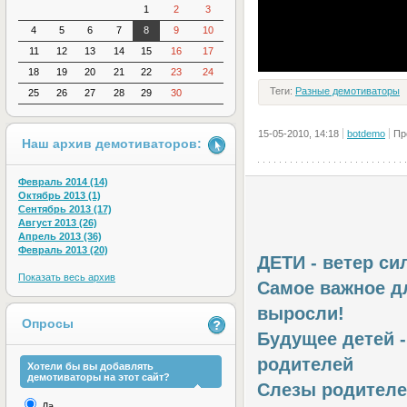
1
2
3
4
5
6
7
8
9
10
11
12
13
14
15
16
17
18
19
20
21
22
23
24
Теги:
Разные демотиваторы
25
26
27
28
29
30
15-05-2010, 14:18
botdemo
Пр
Наш архив демотиваторов:
Февраль 2014 (14)
Октябрь 2013 (1)
Сентябрь 2013 (17)
Август 2013 (26)
Апрель 2013 (36)
Февраль 2013 (20)
ДЕТИ - ветер си
Показать весь архив
Самое важное дл
выросли!
Опросы
Будущее детей -
родителей
Хотели бы вы добавлять
демотиваторы на этот сайт?
Слезы родителе
Да