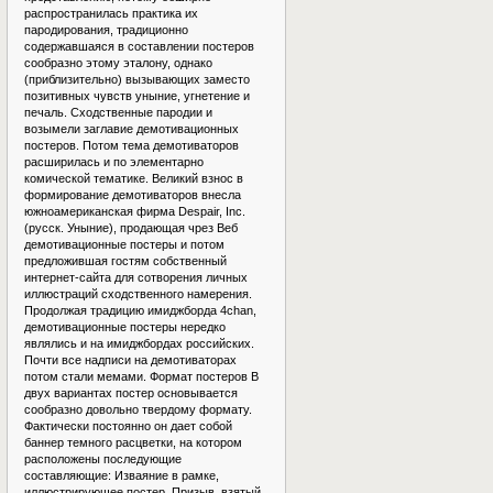
распространилась практика их
пародирования, традиционно
содержавшаяся в составлении постеров
сообразно этому эталону, однако
(приблизительно) вызывающих заместо
позитивных чувств уныние, угнетение и
печаль. Сходственные пародии и
возымели заглавие демотивационных
постеров. Потом тема демотиваторов
расширилась и по элементарно
комической тематике. Великий взнос в
формирование демотиваторов внесла
южноамериканская фирма Despair, Inc.
(русск. Уныние), продающая чрез Веб
демотивационные постеры и потом
предложившая гостям собственный
интернет-сайта для сотворения личных
иллюстраций сходственного намерения.
Продолжая традицию имиджборда 4chan,
демотивационные постеры нередко
являлись и на имиджбордах российских.
Почти все надписи на демотиваторах
потом стали мемами. Формат постеров В
двух вариантах постер основывается
сообразно довольно твердому формату.
Фактически постоянно он дает собой
баннер темного расцветки, на котором
расположены последующие
составляющие: Изваяние в рамке,
иллюстрирующее постер. Призыв, взятый