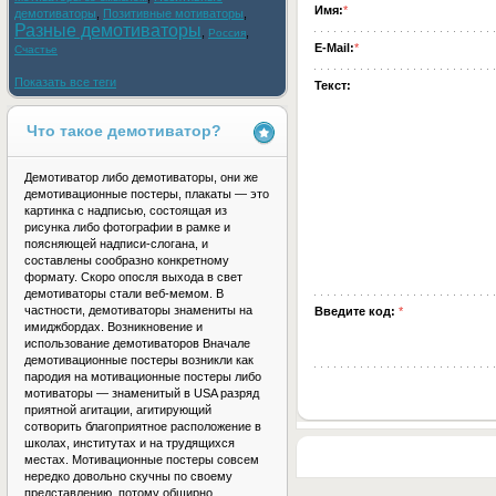
Имя:
*
демотиваторы
,
Позитивные мотиваторы
,
Разные демотиваторы
,
,
Россия
E-Mail:
*
Счастье
Показать все теги
Текст:
Что такое демотиватор?
Демотиватор либо демотиваторы, они же
демотивационные постеры, плакаты — это
картинка с надписью, состоящая из
рисунка либо фотографии в рамке и
поясняющей надписи-слогана, и
составлены сообразно конкретному
формату. Скоро опосля выхода в свет
демотиваторы стали веб-мемом. В
частности, демотиваторы знамениты на
Введите код:
*
имиджбордах. Возникновение и
использование демотиваторов Вначале
демотивационные постеры возникли как
пародия на мотивационные постеры либо
мотиваторы — знаменитый в USA разряд
приятной агитации, агитирующий
сотворить благоприятное расположение в
школах, институтах и на трудящихся
местах. Мотивационные постеры совсем
нередко довольно скучны по своему
представлению, потому обширно