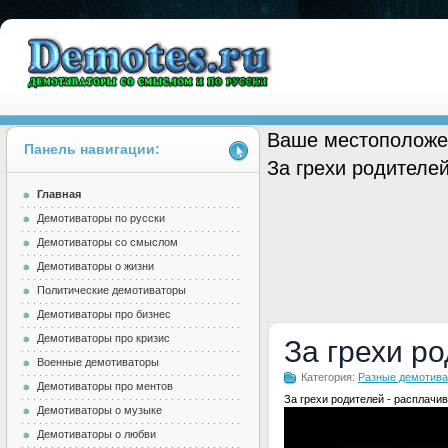
Ваше местоположе
Панель навигации:
За грехи родителе
Главная
Demotes.ru
Демотиваторы по русски
Демотиваторы со смыслом
Демотиваторы о жизни
Политические демотиваторы
Демотиваторы про бизнес
Демотиваторы про кризис
За грехи р
Военные демотиваторы
Категория:
Разные демотив
Демотиваторы про ментов
За грехи родителей - расплачи
Демотиваторы о музыке
Демотиваторы о любви