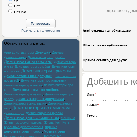
Нет
Понравился демо
Незнаю
html-cсылка на публикацию:
Облако тэгов и меток:
BB-cсылка на публикацию:
,
Девушка
,
,
Авто демотиваторы
Девушки
,
,
Демотиваторы
Демотиваторы о дружбе
Прямая ссылка для друга:
Демотиваторы о жизни
,
Демотиваторы
,
,
Демотиваторы
о котэ
Демотиваторы о любви
Демотиваторы приколы
по русски
,
,
Демотиваторы про девушек
,
Демотиваторы
Добавить 
,
Демотиваторы про животных
,
про детей
,
Демотиваторы про
Демотиваторы про жизнь
котэ
,
Демотиваторы про любовь
,
,
Демотиваторы про музыку
Демотиваторы про
Имя:
*
,
Демотиваторы с девушками
,
работу
,
Демотиваторы с животными
Демотиваторы с
E-Mail:
*
Демотиваторы со смыслом
,
,
котэ
,
Демотивация по русски
,
Демотивация
Текст:
Демотивация со смыслом
,
,
Женщина
,
,
,
Котэ
,
Жизненые демотиваторы
Жизнь
Кот
Красивые демотиваторы
,
Лучшие
демотиваторы
,
,
Мотиваторы
,
Любовь
,
Позитивные
Мотиваторы со смыслом