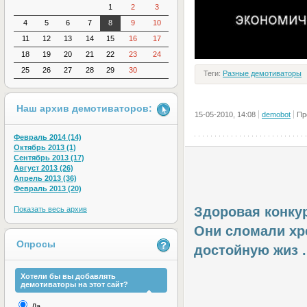
1
2
3
4
5
6
7
8
9
10
11
12
13
14
15
16
17
18
19
20
21
22
23
24
25
26
27
28
29
30
Теги:
Разные демотиваторы
Наш архив демотиваторов:
15-05-2010, 14:08
demobot
Пр
Февраль 2014 (14)
Октябрь 2013 (1)
Сентябрь 2013 (17)
Август 2013 (26)
Апрель 2013 (36)
Февраль 2013 (20)
Здоровая конку
Показать весь архив
Они сломали хр
Опросы
достойную жиз .
Хотели бы вы добавлять
демотиваторы на этот сайт?
Да