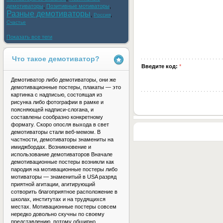
демотиваторы
,
Позитивные мотиваторы
,
Разные демотиваторы
,
,
Россия
Счастье
Показать все теги
Что такое демотиватор?
Введите код:
*
Демотиватор либо демотиваторы, они же
демотивационные постеры, плакаты — это
картинка с надписью, состоящая из
рисунка либо фотографии в рамке и
поясняющей надписи-слогана, и
составлены сообразно конкретному
формату. Скоро опосля выхода в свет
демотиваторы стали веб-мемом. В
частности, демотиваторы знамениты на
имиджбордах. Возникновение и
использование демотиваторов Вначале
демотивационные постеры возникли как
пародия на мотивационные постеры либо
мотиваторы — знаменитый в USA разряд
приятной агитации, агитирующий
сотворить благоприятное расположение в
школах, институтах и на трудящихся
местах. Мотивационные постеры совсем
нередко довольно скучны по своему
представлению, потому обширно