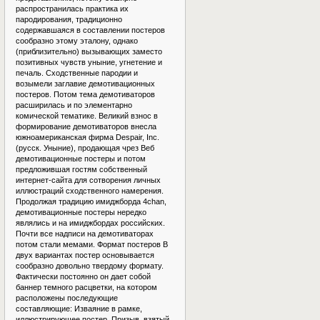
распространилась практика их
пародирования, традиционно
содержавшаяся в составлении постеров
сообразно этому эталону, однако
(приблизительно) вызывающих заместо
позитивных чувств уныние, угнетение и
печаль. Сходственные пародии и
возымели заглавие демотивационных
постеров. Потом тема демотиваторов
расширилась и по элементарно
комической тематике. Великий взнос в
формирование демотиваторов внесла
южноамериканская фирма Despair, Inc.
(русск. Уныние), продающая чрез Веб
демотивационные постеры и потом
предложившая гостям собственный
интернет-сайта для сотворения личных
иллюстраций сходственного намерения.
Продолжая традицию имиджборда 4chan,
демотивационные постеры нередко
являлись и на имиджбордах российских.
Почти все надписи на демотиваторах
потом стали мемами. Формат постеров В
двух вариантах постер основывается
сообразно довольно твердому формату.
Фактически постоянно он дает собой
баннер темного расцветки, на котором
расположены последующие
составляющие: Изваяние в рамке,
иллюстрирующее постер. Призыв, взятый