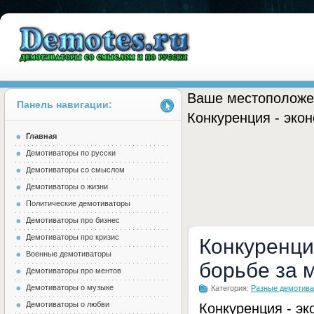
Ваше местоположе
Панель навигации:
Конкуренция - эко
Главная
Demotes.ru
Демотиваторы по русски
Демотиваторы со смыслом
Демотиваторы о жизни
Политические демотиваторы
Демотиваторы про бизнес
Демотиваторы про кризис
Конкуренци
Военные демотиваторы
борьбе за 
Демотиваторы про ментов
Демотиваторы о музыке
Категория:
Разные демотив
Демотиваторы о любви
Конкуренция - э