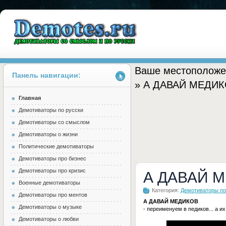
Ваше местоположе
Панель навигации:
» А ДАВАЙ МЕДИ
Главная
Demotes.ru
Демотиваторы по русски
Демотиваторы со смыслом
Демотиваторы о жизни
Политические демотиваторы
Демотиваторы про бизнес
Демотиваторы про кризис
А ДАВАЙ 
Военные демотиваторы
Категория:
Демотиваторы по
Демотиваторы про ментов
А ДАВАЙ МЕДИКОВ
Демотиваторы о музыке
- переименуем в педиков... а их
Демотиваторы о любви