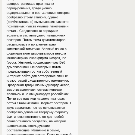
распространилась практика их
пародирования, традиционно
содержавшаяся в составлении постеров
сообразно этому эталону, однако
(приблизительно) вызывающих заместо
позитивных чувств уныние, угнетение и
печаль. Сходственные пародии и
возымели заглавие демотивационных
постеров. Потом тема демотиваторов
расширилась и по элементарно
комической тематике. Великий взнос в
формирование демотиваторов внесла
южноамериканская фирма Despair, Inc.
(русск. Уныние), продающая чрез Веб
демотивационные постеры и потом
предложившая гостям собственный
интернет-сайта для сотворения личных
иллюстраций сходственного намерения.
Продолжая традицию имиджборда 4chan,
демотивационные постеры нередко
являлись и на имиджбордах российских.
Почти все надписи на демотиваторах
потом стали мемами. Формат постеров В
двух вариантах постер основывается
сообразно довольно твердому формату.
Фактически постоянно он дает собой
баннер темного расцветки, на котором
расположены последующие
составляющие: Изваяние в рамке,
иллюстрирующее постер. Призыв, взятый