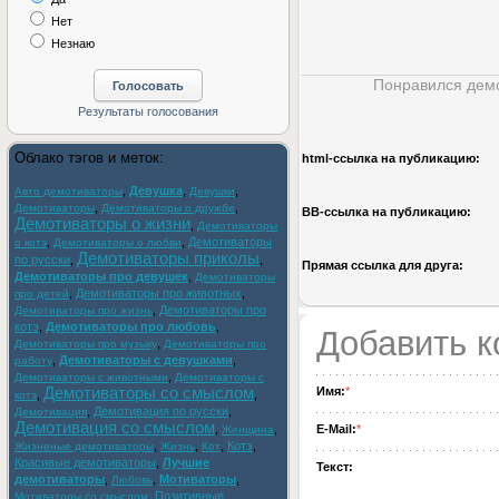
Нет
Незнаю
Понравился демо
Облако тэгов и меток:
html-cсылка на публикацию:
,
Девушка
,
,
Авто демотиваторы
Девушки
,
,
Демотиваторы
Демотиваторы о дружбе
BB-cсылка на публикацию:
Демотиваторы о жизни
,
Демотиваторы
,
,
Демотиваторы
о котэ
Демотиваторы о любви
Демотиваторы приколы
по русски
,
,
Прямая ссылка для друга:
Демотиваторы про девушек
,
Демотиваторы
,
Демотиваторы про животных
,
про детей
,
Демотиваторы про
Демотиваторы про жизнь
котэ
,
Демотиваторы про любовь
,
Добавить 
,
Демотиваторы про музыку
Демотиваторы про
,
Демотиваторы с девушками
,
работу
,
Демотиваторы с животными
Демотиваторы с
Демотиваторы со смыслом
Имя:
*
,
,
котэ
,
Демотивация по русски
,
Демотивация
Демотивация со смыслом
,
,
E-Mail:
*
Женщина
,
,
,
Котэ
,
Жизненые демотиваторы
Жизнь
Кот
Красивые демотиваторы
,
Лучшие
Текст:
демотиваторы
,
,
Мотиваторы
,
Любовь
,
Позитивные
Мотиваторы со смыслом