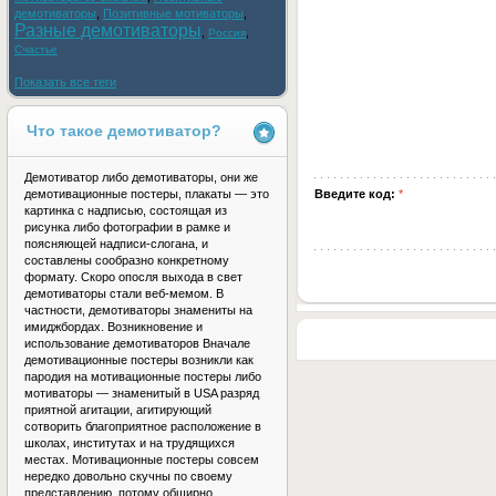
демотиваторы
,
Позитивные мотиваторы
,
Разные демотиваторы
,
,
Россия
Счастье
Показать все теги
Что такое демотиватор?
Демотиватор либо демотиваторы, они же
демотивационные постеры, плакаты — это
Введите код:
*
картинка с надписью, состоящая из
рисунка либо фотографии в рамке и
поясняющей надписи-слогана, и
составлены сообразно конкретному
формату. Скоро опосля выхода в свет
демотиваторы стали веб-мемом. В
частности, демотиваторы знамениты на
имиджбордах. Возникновение и
использование демотиваторов Вначале
демотивационные постеры возникли как
пародия на мотивационные постеры либо
мотиваторы — знаменитый в USA разряд
приятной агитации, агитирующий
сотворить благоприятное расположение в
школах, институтах и на трудящихся
местах. Мотивационные постеры совсем
нередко довольно скучны по своему
представлению, потому обширно