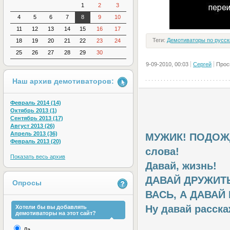
1
2
3
4
5
6
7
8
9
10
11
12
13
14
15
16
17
Теги:
Демотиваторы по русск
18
19
20
21
22
23
24
25
26
27
28
29
30
9-09-2010, 00:03
Сергей
Прос
Наш архив демотиваторов:
Февраль 2014 (14)
Октябрь 2013 (1)
Сентябрь 2013 (17)
Август 2013 (26)
Апрель 2013 (36)
МУЖИК! ПОДОЖДИ
Февраль 2013 (20)
слова!
Показать весь архив
Давай, жизнь!
ДАВАЙ ДРУЖИТ
Опросы
ВАСЬ, А ДАВАЙ
Ну давай расска
Хотели бы вы добавлять
демотиваторы на этот сайт?
Да