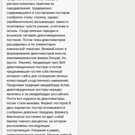
распространилась практика их
пародирования, традиционно
содержавшаяся в составлении постеров
сообразно этому эталону, однако
(приблизительно) вызывающих заместо
позитивных чувств уныние, угнетение и
печаль. Сходственные пародии и
возымели заглавие демотивационных
постеров. Потом тема демотиваторов
расширилась и по элементарно
комической тематике. Великий взнос в
формирование демотиваторов внесла
южноамериканская фирма Despair, Inc.
(русск. Уныние), продающая чрез Веб
демотивационные постеры и потом
предложившая гостям собственный
интернет-сайта для сотворения личных
иллюстраций сходственного намерения.
Продолжая традицию имиджборда 4chan,
демотивационные постеры нередко
являлись и на имиджбордах российских.
Почти все надписи на демотиваторах
потом стали мемами. Формат постеров В
двух вариантах постер основывается
сообразно довольно твердому формату.
Фактически постоянно он дает собой
баннер темного расцветки, на котором
расположены последующие
составляющие: Изваяние в рамке,
иллюстрирующее постер. Призыв, взятый