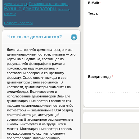
E-Mail:
*
демотиваторы
,
Позитивные мотиваторы
,
Разные демотиваторы
,
,
Россия
Текст:
Счастье
Показать все теги
Что такое демотиватор?
Демотиватор либо демотиваторы, они же
демотивационные постеры, плакаты — это
картинка с надписью, состоящая из
рисунка либо фотографии в рамке и
поясняющей надписи-слогана, и
составлены сообразно конкретному
Введите код:
*
формату. Скоро опосля выхода в свет
демотиваторы стали веб-мемом. В
частности, демотиваторы знамениты на
имиджбордах. Возникновение и
использование демотиваторов Вначале
демотивационные постеры возникли как
пародия на мотивационные постеры либо
мотиваторы — знаменитый в USA разряд
приятной агитации, агитирующий
сотворить благоприятное расположение в
школах, институтах и на трудящихся
местах. Мотивационные постеры совсем
нередко довольно скучны по своему
представлению, потому обширно