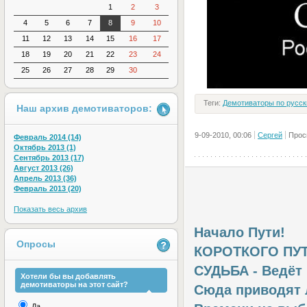
1
2
3
4
5
6
7
8
9
10
11
12
13
14
15
16
17
18
19
20
21
22
23
24
25
26
27
28
29
30
Теги:
Демотиваторы по русск
Наш архив демотиваторов:
9-09-2010, 00:06
Сергей
Прос
Февраль 2014 (14)
Октябрь 2013 (1)
Сентябрь 2013 (17)
Август 2013 (26)
Апрель 2013 (36)
Февраль 2013 (20)
Показать весь архив
Начало Пути!
Опросы
КОРОТКОГО ПУТ
СУДЬБА - Ведёт
Хотели бы вы добавлять
демотиваторы на этот сайт?
Сюда приводят 
Да