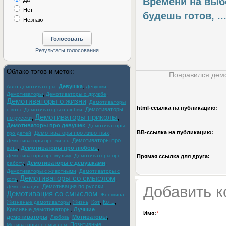
Времени на выбо
Нет
будешь готов, ..
Незнаю
Облако тэгов и меток:
Понравился демо
,
Девушка
,
,
Авто демотиваторы
Девушки
,
,
Демотиваторы
Демотиваторы о дружбе
Демотиваторы о жизни
,
Демотиваторы
html-cсылка на публикацию:
,
,
Демотиваторы
о котэ
Демотиваторы о любви
Демотиваторы приколы
по русски
,
,
Демотиваторы про девушек
,
Демотиваторы
BB-cсылка на публикацию:
,
Демотиваторы про животных
,
про детей
,
Демотиваторы про
Демотиваторы про жизнь
котэ
,
Демотиваторы про любовь
,
,
Демотиваторы про музыку
Демотиваторы про
Прямая ссылка для друга:
,
Демотиваторы с девушками
,
работу
,
Демотиваторы с животными
Демотиваторы с
Демотиваторы со смыслом
,
,
котэ
,
Демотивация по русски
,
Добавить 
Демотивация
Демотивация со смыслом
,
,
Женщина
,
,
,
Котэ
,
Жизненые демотиваторы
Жизнь
Кот
Красивые демотиваторы
,
Лучшие
Имя:
*
демотиваторы
,
,
Мотиваторы
,
Любовь
,
Позитивные
Мотиваторы со смыслом