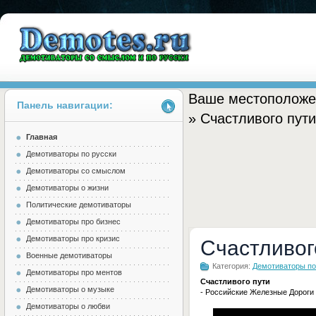
Ваше местоположе
Панель навигации:
» Счастливого пути
Главная
Demotes.ru
Демотиваторы по русски
Демотиваторы со смыслом
Демотиваторы о жизни
Политические демотиваторы
Демотиваторы про бизнес
Демотиваторы про кризис
Счастливог
Военные демотиваторы
Категория:
Демотиваторы по
Демотиваторы про ментов
Счастливого пути
Демотиваторы о музыке
- Российские Железные Дороги .
Демотиваторы о любви