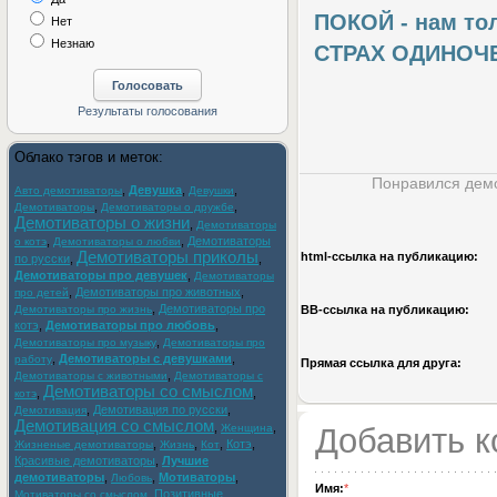
ПОКОЙ - нам то
Нет
Незнаю
СТРАХ ОДИНОЧ
Облако тэгов и меток:
Понравился демо
,
Девушка
,
,
Авто демотиваторы
Девушки
,
,
Демотиваторы
Демотиваторы о дружбе
Демотиваторы о жизни
,
Демотиваторы
,
,
Демотиваторы
о котэ
Демотиваторы о любви
Демотиваторы приколы
html-cсылка на публикацию:
по русски
,
,
Демотиваторы про девушек
,
Демотиваторы
,
Демотиваторы про животных
,
про детей
,
Демотиваторы про
Демотиваторы про жизнь
BB-cсылка на публикацию:
котэ
,
Демотиваторы про любовь
,
,
Демотиваторы про музыку
Демотиваторы про
,
Демотиваторы с девушками
,
работу
Прямая ссылка для друга:
,
Демотиваторы с животными
Демотиваторы с
Демотиваторы со смыслом
,
,
котэ
,
Демотивация по русски
,
Демотивация
Демотивация со смыслом
,
,
Женщина
Добавить 
,
,
,
Котэ
,
Жизненые демотиваторы
Жизнь
Кот
Красивые демотиваторы
,
Лучшие
демотиваторы
,
,
Мотиваторы
,
Любовь
Имя:
*
,
Позитивные
Мотиваторы со смыслом