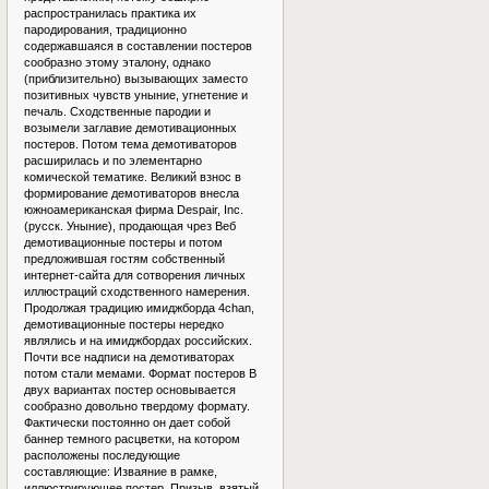
распространилась практика их
пародирования, традиционно
содержавшаяся в составлении постеров
сообразно этому эталону, однако
(приблизительно) вызывающих заместо
позитивных чувств уныние, угнетение и
печаль. Сходственные пародии и
возымели заглавие демотивационных
постеров. Потом тема демотиваторов
расширилась и по элементарно
комической тематике. Великий взнос в
формирование демотиваторов внесла
южноамериканская фирма Despair, Inc.
(русск. Уныние), продающая чрез Веб
демотивационные постеры и потом
предложившая гостям собственный
интернет-сайта для сотворения личных
иллюстраций сходственного намерения.
Продолжая традицию имиджборда 4chan,
демотивационные постеры нередко
являлись и на имиджбордах российских.
Почти все надписи на демотиваторах
потом стали мемами. Формат постеров В
двух вариантах постер основывается
сообразно довольно твердому формату.
Фактически постоянно он дает собой
баннер темного расцветки, на котором
расположены последующие
составляющие: Изваяние в рамке,
иллюстрирующее постер. Призыв, взятый