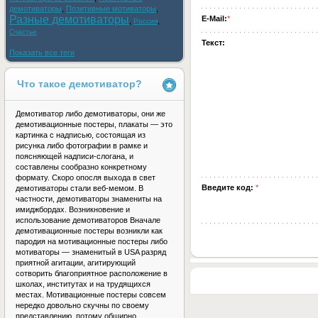
демотиваторы
,
Позитивные мотиваторы
,
Разные демотиваторы
E-Mail:
*
,
,
Россия
Счастье
Текст:
Показать все теги
Что такое демотиватор?
Демотиватор либо демотиваторы, они же
демотивационные постеры, плакаты — это
картинка с надписью, состоящая из
рисунка либо фотографии в рамке и
поясняющей надписи-слогана, и
составлены сообразно конкретному
формату. Скоро опосля выхода в свет
Введите код:
*
демотиваторы стали веб-мемом. В
частности, демотиваторы знамениты на
имиджбордах. Возникновение и
использование демотиваторов Вначале
демотивационные постеры возникли как
пародия на мотивационные постеры либо
мотиваторы — знаменитый в USA разряд
приятной агитации, агитирующий
сотворить благоприятное расположение в
школах, институтах и на трудящихся
местах. Мотивационные постеры совсем
нередко довольно скучны по своему
представлению, потому обширно