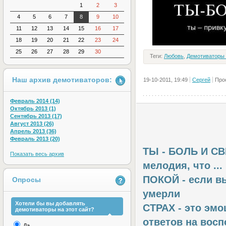
1
2
3
4
5
6
7
8
9
10
11
12
13
14
15
16
17
18
19
20
21
22
23
24
25
26
27
28
29
30
Теги:
Любовь
,
Демотиваторы 
Наш архив демотиваторов:
19-10-2011, 19:49
Сергей
Про
Февраль 2014 (14)
Октябрь 2013 (1)
Сентябрь 2013 (17)
Август 2013 (26)
Апрель 2013 (36)
Февраль 2013 (20)
ТЫ - БОЛЬ И СВЕ
Показать весь архив
мелодия, что ...
ПОКОЙ - если вы
Опросы
умерли
Хотели бы вы добавлять
СТРАХ - это эм
демотиваторы на этот сайт?
ответов на воспо
Да