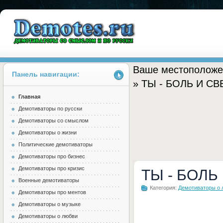
Ваше местоположе
Панель навигации:
» ТЫ - БОЛЬ И СВ
Главная
Demotes.ru
Демотиваторы по русски
Демотиваторы со смыслом
Демотиваторы о жизни
Политические демотиваторы
Демотиваторы про бизнес
Демотиваторы про кризис
ТЫ - БОЛЬ
Военные демотиваторы
Категория:
Демотиваторы о 
Демотиваторы про ментов
Демотиваторы о музыке
Демотиваторы о любви