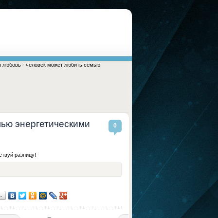
 любовь - человек может любить семью
мью энергетическими
0
ствуй разницу!
…