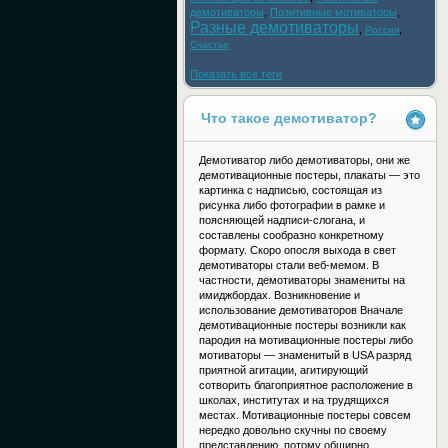
демотиваторы
,
Позитивные мотиваторы
,
Разные демотиваторы
,
,
Россия
Счастье
Показать все теги
Что такое демотиватор?
Демотиватор либо демотиваторы, они же
демотивационные постеры, плакаты — это
картинка с надписью, состоящая из
рисунка либо фотографии в рамке и
поясняющей надписи-слогана, и
составлены сообразно конкретному
формату. Скоро опосля выхода в свет
демотиваторы стали веб-мемом. В
частности, демотиваторы знамениты на
имиджбордах. Возникновение и
использование демотиваторов Вначале
демотивационные постеры возникли как
пародия на мотивационные постеры либо
мотиваторы — знаменитый в USA разряд
приятной агитации, агитирующий
сотворить благоприятное расположение в
школах, институтах и на трудящихся
местах. Мотивационные постеры совсем
нередко довольно скучны по своему
представлению, потому обширно