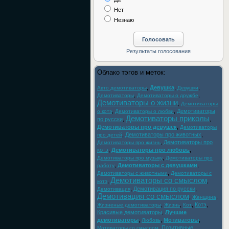
Нет
Незнаю
Облако тэгов и меток:
,
Девушка
,
,
Авто демотиваторы
Девушки
,
,
Демотиваторы
Демотиваторы о дружбе
Демотиваторы о жизни
,
Демотиваторы
,
,
Демотиваторы
о котэ
Демотиваторы о любви
Демотиваторы приколы
по русски
,
,
Демотиваторы про девушек
,
Демотиваторы
,
Демотиваторы про животных
,
про детей
,
Демотиваторы про
Демотиваторы про жизнь
котэ
,
Демотиваторы про любовь
,
,
Демотиваторы про музыку
Демотиваторы про
,
Демотиваторы с девушками
,
работу
,
Демотиваторы с животными
Демотиваторы с
Демотиваторы со смыслом
,
,
котэ
,
Демотивация по русски
,
Демотивация
Демотивация со смыслом
,
,
Женщина
,
,
,
Котэ
,
Жизненые демотиваторы
Жизнь
Кот
Красивые демотиваторы
,
Лучшие
демотиваторы
,
,
Мотиваторы
,
Любовь
,
Позитивные
Мотиваторы со смыслом