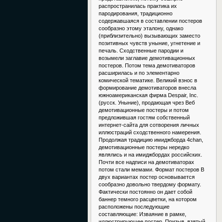
распространилась практика их
пародирования, традиционно
содержавшаяся в составлении постеров
сообразно этому эталону, однако
(приблизительно) вызывающих заместо
позитивных чувств уныние, угнетение и
печаль. Сходственные пародии и
возымели заглавие демотивационных
постеров. Потом тема демотиваторов
расширилась и по элементарно
комической тематике. Великий взнос в
формирование демотиваторов внесла
южноамериканская фирма Despair, Inc.
(русск. Уныние), продающая чрез Веб
демотивационные постеры и потом
предложившая гостям собственный
интернет-сайта для сотворения личных
иллюстраций сходственного намерения.
Продолжая традицию имиджборда 4chan,
демотивационные постеры нередко
являлись и на имиджбордах российских.
Почти все надписи на демотиваторах
потом стали мемами. Формат постеров В
двух вариантах постер основывается
сообразно довольно твердому формату.
Фактически постоянно он дает собой
баннер темного расцветки, на котором
расположены последующие
составляющие: Изваяние в рамке,
иллюстрирующее постер. Призыв, взятый