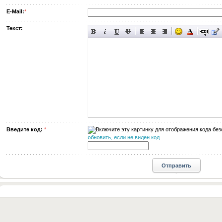
E-Mail:
*
Текст:
Введите код:
*
обновить, если не виден код