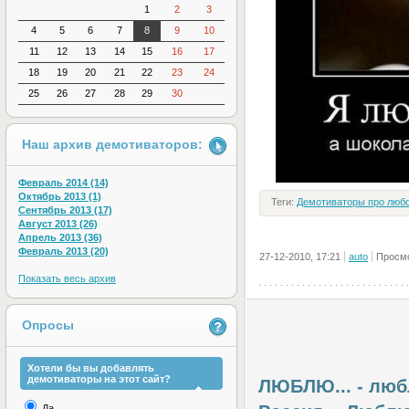
1
2
3
4
5
6
7
8
9
10
11
12
13
14
15
16
17
18
19
20
21
22
23
24
25
26
27
28
29
30
Наш архив демотиваторов:
Февраль 2014 (14)
Октябрь 2013 (1)
Теги:
Демотиваторы про люб
Сентябрь 2013 (17)
Август 2013 (26)
Апрель 2013 (36)
Февраль 2013 (20)
27-12-2010, 17:21
auto
Просмо
Показать весь архив
Опросы
Хотели бы вы добавлять
демотиваторы на этот сайт?
ЛЮБЛЮ... - любл
Да