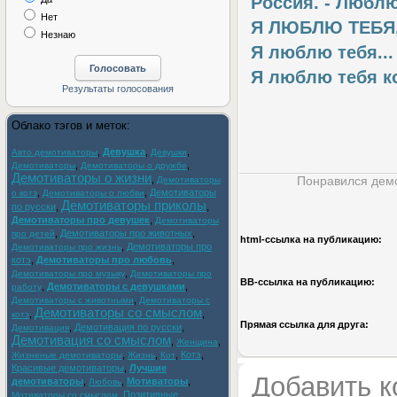
Россия. - Люблю
Нет
Я ЛЮБЛЮ ТЕБЯ,
Незнаю
Я люблю тебя...
Я люблю тебя ко
Облако тэгов и меток:
,
Девушка
,
,
Авто демотиваторы
Девушки
,
,
Демотиваторы
Демотиваторы о дружбе
Демотиваторы о жизни
,
Понравился демо
Демотиваторы
,
,
Демотиваторы
о котэ
Демотиваторы о любви
Демотиваторы приколы
по русски
,
,
Демотиваторы про девушек
,
Демотиваторы
,
Демотиваторы про животных
,
про детей
html-cсылка на публикацию:
,
Демотиваторы про
Демотиваторы про жизнь
котэ
,
Демотиваторы про любовь
,
,
Демотиваторы про музыку
Демотиваторы про
BB-cсылка на публикацию:
,
Демотиваторы с девушками
,
работу
,
Демотиваторы с животными
Демотиваторы с
Демотиваторы со смыслом
,
,
котэ
Прямая ссылка для друга:
,
Демотивация по русски
,
Демотивация
Демотивация со смыслом
,
,
Женщина
,
,
,
Котэ
,
Жизненые демотиваторы
Жизнь
Кот
Красивые демотиваторы
,
Лучшие
Добавить 
демотиваторы
,
,
Мотиваторы
,
Любовь
,
Позитивные
Мотиваторы со смыслом