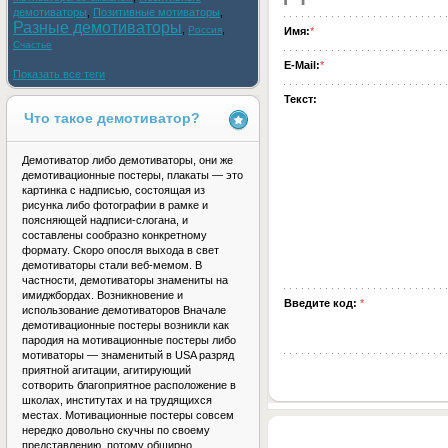
демотиваторы
,
Позитивные мотиваторы
,
Разные демотиваторы
,
,
Россия
Имя:
*
Счастье
E-Mail:
*
Показать все теги
Текст:
Что такое демотиватор?
Демотиватор либо демотиваторы, они же
демотивационные постеры, плакаты — это
картинка с надписью, состоящая из
рисунка либо фотографии в рамке и
поясняющей надписи-слогана, и
составлены сообразно конкретному
формату. Скоро опосля выхода в свет
демотиваторы стали веб-мемом. В
частности, демотиваторы знамениты на
имиджбордах. Возникновение и
Введите код:
*
использование демотиваторов Вначале
демотивационные постеры возникли как
пародия на мотивационные постеры либо
мотиваторы — знаменитый в USA разряд
приятной агитации, агитирующий
сотворить благоприятное расположение в
школах, институтах и на трудящихся
местах. Мотивационные постеры совсем
нередко довольно скучны по своему
представлению, потому обширно