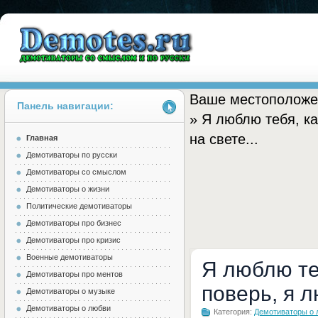
Ваше местоположе
Панель навигации:
» Я люблю тебя, к
на свете...
Главная
Demotes.ru
Демотиваторы по русски
Демотиваторы со смыслом
Демотиваторы о жизни
Политические демотиваторы
Демотиваторы про бизнес
Демотиваторы про кризис
Военные демотиваторы
Я люблю теб
Демотиваторы про ментов
поверь, я л
Демотиваторы о музыке
Демотиваторы о любви
Категория:
Демотиваторы о 