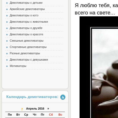
Демотиваторы с детьми
Я люблю тебя, ка
Армейские демотиваторы
всего на свете...
Демотиваторы о котэ
Демотиваторы с животными
Демотиваторы о дружбе
Демотиваторы о красоте
Смешные демотиваторы
Спортивные демотиваторы
Разные демотиваторы
Демотиваторы с девушками
Мотиваторы
Календарь демотиваторов:
«
Апрель 2016 »
Пн
Вт
Ср
Чт
Пт
Сб
Вс