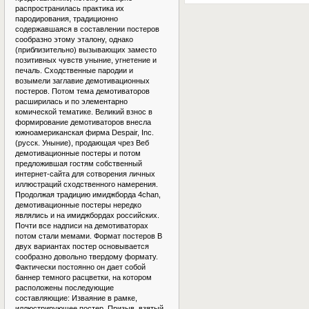
распространилась практика их
пародирования, традиционно
содержавшаяся в составлении постеров
сообразно этому эталону, однако
(приблизительно) вызывающих заместо
позитивных чувств уныние, угнетение и
печаль. Сходственные пародии и
возымели заглавие демотивационных
постеров. Потом тема демотиваторов
расширилась и по элементарно
комической тематике. Великий взнос в
формирование демотиваторов внесла
южноамериканская фирма Despair, Inc.
(русск. Уныние), продающая чрез Веб
демотивационные постеры и потом
предложившая гостям собственный
интернет-сайта для сотворения личных
иллюстраций сходственного намерения.
Продолжая традицию имиджборда 4chan,
демотивационные постеры нередко
являлись и на имиджбордах российских.
Почти все надписи на демотиваторах
потом стали мемами. Формат постеров В
двух вариантах постер основывается
сообразно довольно твердому формату.
Фактически постоянно он дает собой
баннер темного расцветки, на котором
расположены последующие
составляющие: Изваяние в рамке,
иллюстрирующее постер. Призыв, взятый