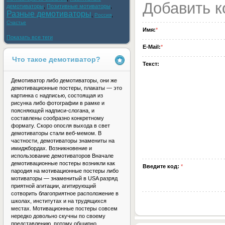
Добавить 
демотиваторы
,
Позитивные мотиваторы
,
Разные демотиваторы
,
,
Россия
Счастье
Имя:
*
Показать все теги
E-Mail:
*
Что такое демотиватор?
Текст:
Демотиватор либо демотиваторы, они же
демотивационные постеры, плакаты — это
картинка с надписью, состоящая из
рисунка либо фотографии в рамке и
поясняющей надписи-слогана, и
составлены сообразно конкретному
формату. Скоро опосля выхода в свет
демотиваторы стали веб-мемом. В
частности, демотиваторы знамениты на
имиджбордах. Возникновение и
использование демотиваторов Вначале
демотивационные постеры возникли как
Введите код:
*
пародия на мотивационные постеры либо
мотиваторы — знаменитый в USA разряд
приятной агитации, агитирующий
сотворить благоприятное расположение в
школах, институтах и на трудящихся
местах. Мотивационные постеры совсем
нередко довольно скучны по своему
представлению, потому обширно