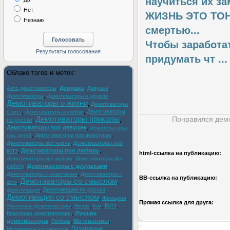
научиться их зам
Нет
ЖИЗНЬ ЭТО ТОНК
Незнаю
смертью...
Чтобы заработат
придумать чт ...
Облако тэгов и меток:
,
Девушка
,
,
Авто демотиваторы
Девушки
,
,
Демотиваторы
Демотиваторы о дружбе
Демотиваторы о жизни
,
Демотиваторы
,
,
Демотиваторы
о котэ
Демотиваторы о любви
Демотиваторы приколы
Понравился демо
по русски
,
,
Демотиваторы про девушек
,
Демотиваторы
,
Демотиваторы про животных
,
про детей
,
Демотиваторы про
Демотиваторы про жизнь
котэ
,
Демотиваторы про любовь
,
html-cсылка на публикацию:
,
Демотиваторы про музыку
Демотиваторы про
,
Демотиваторы с девушками
,
работу
,
Демотиваторы с животными
Демотиваторы с
BB-cсылка на публикацию:
Демотиваторы со смыслом
,
,
котэ
,
Демотивация по русски
,
Демотивация
Демотивация со смыслом
,
,
Женщина
Прямая ссылка для друга:
,
,
,
Котэ
,
Жизненые демотиваторы
Жизнь
Кот
Красивые демотиваторы
,
Лучшие
демотиваторы
,
,
Мотиваторы
,
Любовь
,
Позитивные
Мотиваторы со смыслом