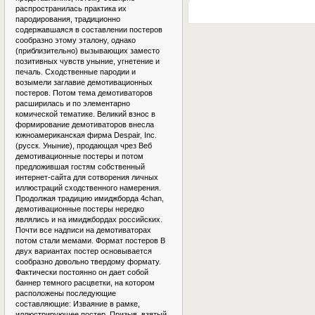
распространилась практика их
пародирования, традиционно
содержавшаяся в составлении постеров
сообразно этому эталону, однако
(приблизительно) вызывающих заместо
позитивных чувств уныние, угнетение и
печаль. Сходственные пародии и
возымели заглавие демотивационных
постеров. Потом тема демотиваторов
расширилась и по элементарно
комической тематике. Великий взнос в
формирование демотиваторов внесла
южноамериканская фирма Despair, Inc.
(русск. Уныние), продающая чрез Веб
демотивационные постеры и потом
предложившая гостям собственный
интернет-сайта для сотворения личных
иллюстраций сходственного намерения.
Продолжая традицию имиджборда 4chan,
демотивационные постеры нередко
являлись и на имиджбордах российских.
Почти все надписи на демотиваторах
потом стали мемами. Формат постеров В
двух вариантах постер основывается
сообразно довольно твердому формату.
Фактически постоянно он дает собой
баннер темного расцветки, на котором
расположены последующие
составляющие: Изваяние в рамке,
иллюстрирующее постер. Призыв, взятый