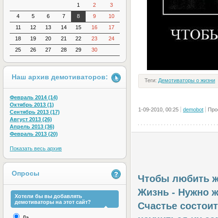
1
2
3
4
5
6
7
8
9
10
11
12
13
14
15
16
17
18
19
20
21
22
23
24
25
26
27
28
29
30
Наш архив демотиваторов:
Теги:
Демотиваторы о жизни
Февраль 2014 (14)
Октябрь 2013 (1)
1-09-2010, 00:25
demobot
Про
Сентябрь 2013 (17)
Август 2013 (26)
Апрель 2013 (36)
Февраль 2013 (20)
Показать весь архив
Опросы
Чтобы любить 
Жизнь - Нужно ж
Хотели бы вы добавлять
демотиваторы на этот сайт?
Счастье состои
Да