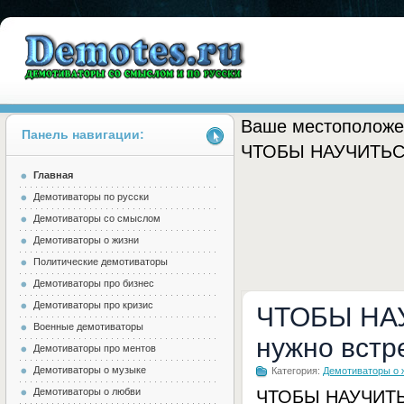
Ваше местоположе
Панель навигации:
ЧТОБЫ НАУЧИТЬСЯ 
Главная
Demotes.ru
Демотиваторы по русски
Демотиваторы со смыслом
Демотиваторы о жизни
Политические демотиваторы
Демотиваторы про бизнес
Демотиваторы про кризис
ЧТОБЫ НА
Военные демотиваторы
нужно встр
Демотиваторы про ментов
Демотиваторы о музыке
Категория:
Демотиваторы о 
Демотиваторы о любви
ЧТОБЫ НАУЧИТЬС