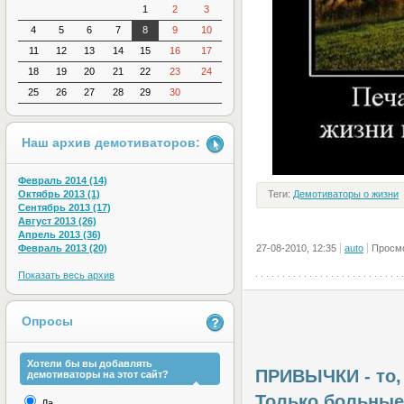
1
2
3
4
5
6
7
8
9
10
11
12
13
14
15
16
17
18
19
20
21
22
23
24
25
26
27
28
29
30
Наш архив демотиваторов:
Февраль 2014 (14)
Октябрь 2013 (1)
Теги:
Демотиваторы о жизни
Сентябрь 2013 (17)
Август 2013 (26)
Апрель 2013 (36)
Февраль 2013 (20)
27-08-2010, 12:35
auto
Просмо
Показать весь архив
Опросы
Хотели бы вы добавлять
ПРИВЫЧКИ - то,
демотиваторы на этот сайт?
Только больны
Да