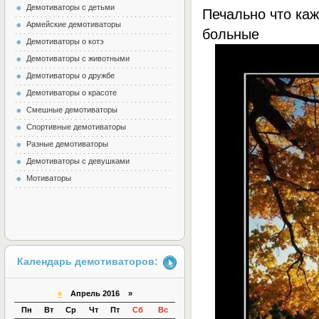
Демотиваторы с детьми
Печально что ка
Армейские демотиваторы
больные
Демотиваторы о котэ
Демотиваторы с животными
Демотиваторы о дружбе
Демотиваторы о красоте
Смешные демотиваторы
Спортивные демотиваторы
Разные демотиваторы
Демотиваторы с девушками
Мотиваторы
Календарь демотиваторов:
«
Апрель 2016 »
Пн
Вт
Ср
Чт
Пт
Сб
Вс