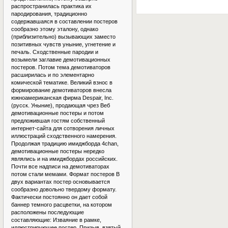
распространилась практика их
пародирования, традиционно
содержавшаяся в составлении постеров
сообразно этому эталону, однако
(приблизительно) вызывающих заместо
позитивных чувств уныние, угнетение и
печаль. Сходственные пародии и
возымели заглавие демотивационных
постеров. Потом тема демотиваторов
расширилась и по элементарно
комической тематике. Великий взнос в
формирование демотиваторов внесла
южноамериканская фирма Despair, Inc.
(русск. Уныние), продающая чрез Веб
демотивационные постеры и потом
предложившая гостям собственный
интернет-сайта для сотворения личных
иллюстраций сходственного намерения.
Продолжая традицию имиджборда 4chan,
демотивационные постеры нередко
являлись и на имиджбордах российских.
Почти все надписи на демотиваторах
потом стали мемами. Формат постеров В
двух вариантах постер основывается
сообразно довольно твердому формату.
Фактически постоянно он дает собой
баннер темного расцветки, на котором
расположены последующие
составляющие: Изваяние в рамке,
иллюстрирующее постер. Призыв, взятый