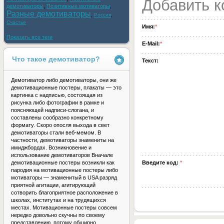
Добавить 
демотиваторы
,
Позитивные мотиваторы
,
Разные демотиваторы
,
,
Россия
Счастье
Имя:
*
Показать все теги
E-Mail:
*
Что такое демотиватор?
Текст:
Демотиватор либо демотиваторы, они же
демотивационные постеры, плакаты — это
картинка с надписью, состоящая из
рисунка либо фотографии в рамке и
поясняющей надписи-слогана, и
составлены сообразно конкретному
формату. Скоро опосля выхода в свет
демотиваторы стали веб-мемом. В
частности, демотиваторы знамениты на
имиджбордах. Возникновение и
использование демотиваторов Вначале
демотивационные постеры возникли как
Введите код:
*
пародия на мотивационные постеры либо
мотиваторы — знаменитый в USA разряд
приятной агитации, агитирующий
сотворить благоприятное расположение в
школах, институтах и на трудящихся
местах. Мотивационные постеры совсем
нередко довольно скучны по своему
представлению, потому обширно