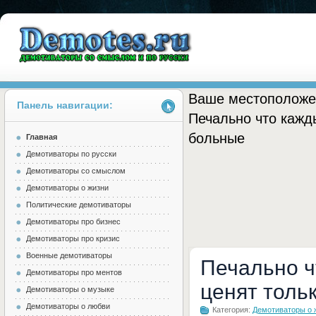
Ваше местоположе
Панель навигации:
Печально что кажд
больные
Главная
Demotes.ru
Демотиваторы по русски
Демотиваторы со смыслом
Демотиваторы о жизни
Политические демотиваторы
Демотиваторы про бизнес
Демотиваторы про кризис
Военные демотиваторы
Печально ч
Демотиваторы про ментов
ценят толь
Демотиваторы о музыке
Демотиваторы о любви
Категория:
Демотиваторы о 