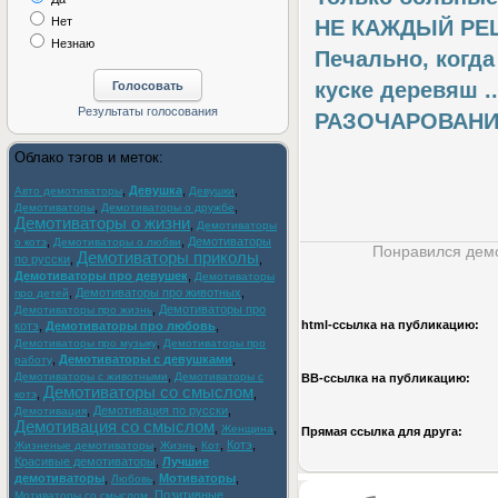
Нет
НЕ КАЖДЫЙ РЕШИ
Незнаю
Печально, когда
куске деревяш ..
РАЗОЧАРОВАНИЕ 
Облако тэгов и меток:
,
Девушка
,
,
Авто демотиваторы
Девушки
,
,
Демотиваторы
Демотиваторы о дружбе
Демотиваторы о жизни
,
Демотиваторы
,
,
Демотиваторы
о котэ
Демотиваторы о любви
Понравился демо
Демотиваторы приколы
по русски
,
,
Демотиваторы про девушек
,
Демотиваторы
,
Демотиваторы про животных
,
про детей
,
Демотиваторы про
Демотиваторы про жизнь
html-cсылка на публикацию:
котэ
,
Демотиваторы про любовь
,
,
Демотиваторы про музыку
Демотиваторы про
,
Демотиваторы с девушками
,
работу
,
Демотиваторы с животными
Демотиваторы с
BB-cсылка на публикацию:
Демотиваторы со смыслом
,
,
котэ
,
Демотивация по русски
,
Демотивация
Демотивация со смыслом
,
,
Женщина
Прямая ссылка для друга:
,
,
,
Котэ
,
Жизненые демотиваторы
Жизнь
Кот
Красивые демотиваторы
,
Лучшие
демотиваторы
,
,
Мотиваторы
,
Любовь
,
Позитивные
Мотиваторы со смыслом